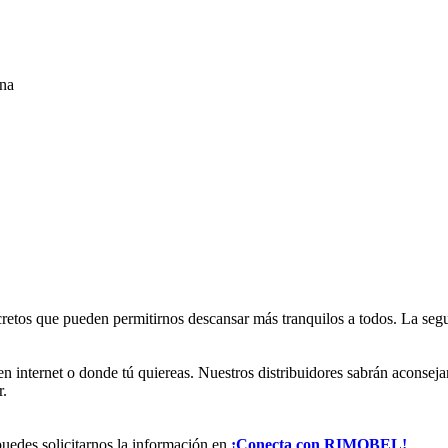
a
 que pueden permitirnos descansar más tranquilos a todos. La seguri
en internet o donde tú quiereas. Nuestros distribuidores sabrán aconsej
r.
des solicitarnos la información en
¡Conecta con RIMOBEL!