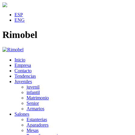
ESP
ENG
Rimobel
Inicio
Empresa
Contacto
Tendencias
Juveniles
juvenil
infantil
Matrimonio
Senior
Armarios
Salones
Estanterias
Aparadores
Mesas