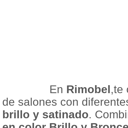
En
Rimobel
,te
de salones con diferent
brillo y satinado
. Comb
en color Brillo y Bronc