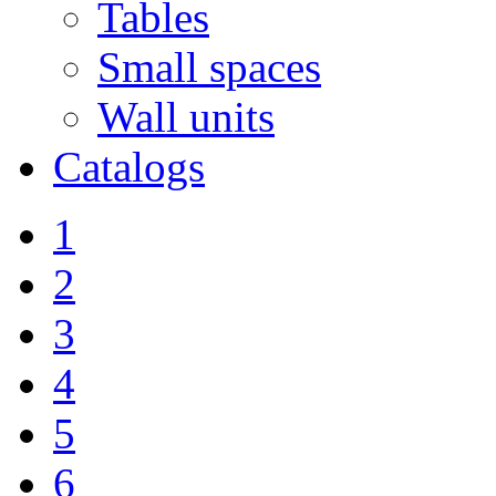
Tables
Small spaces
Wall units
Catalogs
1
2
3
4
5
6