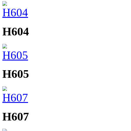
H604
H605
H607