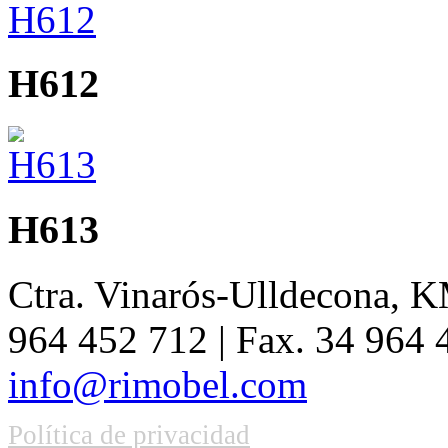
H612
H613
Ctra. Vinarós-Ulldecona, KM
964 452 712 | Fax. 34 964
info@rimobel.com
Política de privacidad