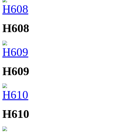
H608
H609
H610