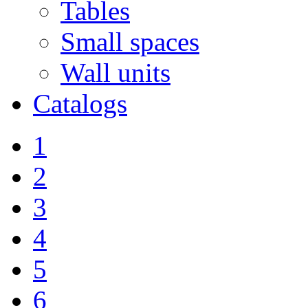
Tables
Small spaces
Wall units
Catalogs
1
2
3
4
5
6