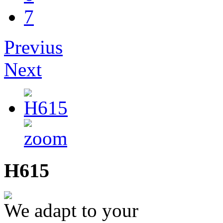
7
Previus
Next
H615
We adapt to your