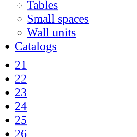
Tables
Small spaces
Wall units
Catalogs
21
22
23
24
25
26