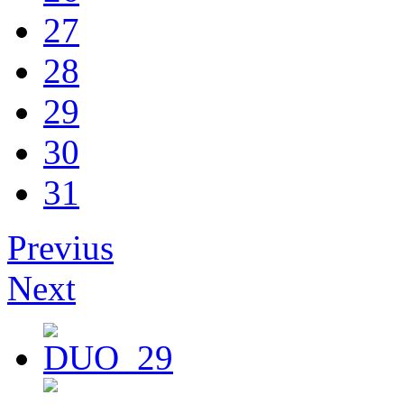
27
28
29
30
31
Previus
Next